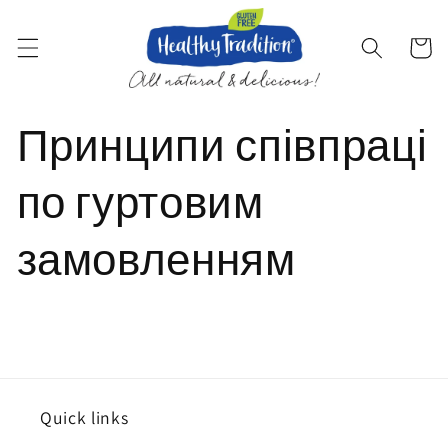
Перейти
до
змісту
Кошик
Принципи співпраці
по гуртовим
замовленням
Quick links